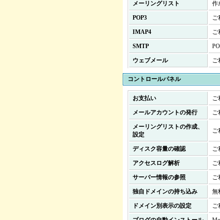
メーリングリスト
作
POP3
ご
IMAP4
ご
SMTP
PO
ウェブメール
ご
コントロールパネル
お支払い
ご
メールアカウントの発行
ご
メーリングリストの作成、
ご
設定
ディスク容量の確認
ご
アクセスログ解析
ご
サーバー情報の参照
ご
独自ドメインの持ち込み
無
ドメイン別表示の設定
ご