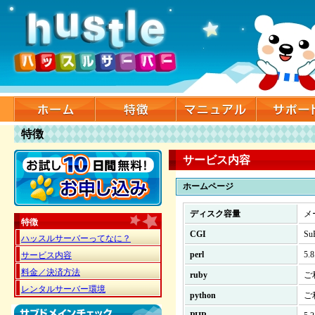
特徴
サービス内容
ホームページ
ディスク容量
メ
特徴
CGI
S
ハッスルサーバーってなに？
perl
5
サービス内容
料金／決済方法
ruby
ご
レンタルサーバー環境
python
ご