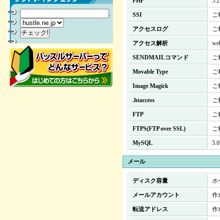
PHP
5
.
SSI
ご
アクセスログ
ご
アクセス解析
w
SENDMAILコマンド
ご
Movable Type
ご
Image Magick
ご
.htaccess
ご
FTP
ご
FTPS(FTP over SSL)
ご
MySQL
5
メール
ディスク容量
ホ
メールアカウント
作
転送アドレス
作