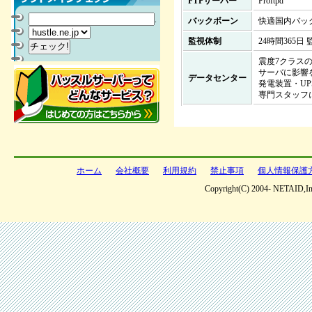
FTPサーバー
Proftpd
.
バックボーン
快適国内バッ
監視体制
24時間365
震度7クラス
サーバに影響
データセンター
発電装置・U
専門スタッフに
ホーム
会社概要
利用規約
禁止事項
個人情報保護
Copyright(C) 2004- NETAID,Inc 