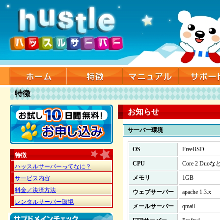
特徴
お知らせ
サーバー環境
OS
FreeBSD
特徴
CPU
Core 2 Duoな
ハッスルサーバーってなに？
メモリ
1GB
サービス内容
料金／決済方法
ウェブサーバー
apache 1.3.x
レンタルサーバー環境
メールサーバー
qmail