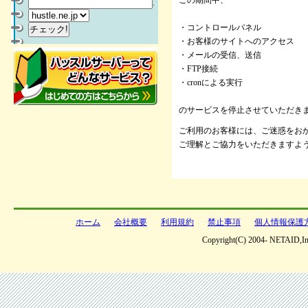
この期間中、
.
・コントロールパネル
・お客様のサイトへのアクセス
・メールの受信、送信
・FTP接続
・cronによる実行
のサービスを停止させていただき
ご利用のお客様には、ご迷惑をお
ご理解とご協力をいただきますよ
ホーム
会社概要
利用規約
禁止事項
個人情報保護
Copyright(C) 2004- NETAID,Inc 