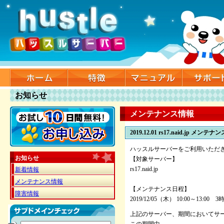
お知らせ
メンテナンス情報
2019.12.01
rs17.naid.jp メンテ
ハッスルサーバーをご利用いただ
お知らせ
【対象サーバー】
rs17.naid.jp
新着情報
メンテナンス情報
【メンテナンス日程】
障害情報
2019/12/05（木） 10:00～13:00
上記のサーバー、期間においてサ