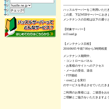
.
-----------------------------------------------
ハッスルサーバーをご利用いただ
この度、下記WEBサーバーにお
メンテナンスの日程は以下の通り
【対象サーバー】
rs13.naid.jp
【メンテナンス日程】
2016/06/05 午前7:00から5時間程度
メンテナンス期間中、
・コントロールパネル
・お客様のサイトへのアクセス
・メールの受信、送信
・FTP接続
・cronによる実行
のサービスを停止させていただき
ご利用のお客様には、ご迷惑をお
ご理解とご協力をいただきますよ